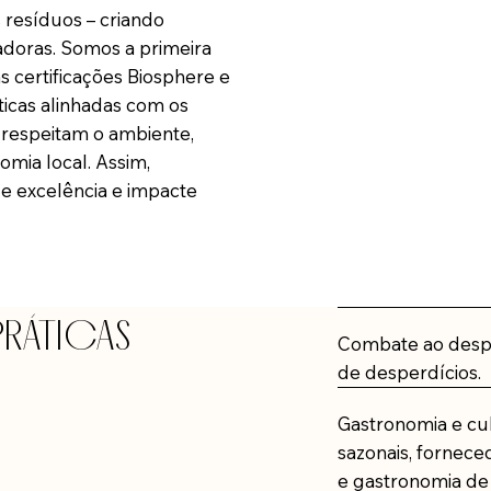
 resíduos – criando
adoras. Somos a primeira
 certificações Biosphere e
ticas alinhadas com os
 respeitam o ambiente,
mia local. Assim,
e excelência e impacte
PRÁTICAS
Combate ao desper
de desperdícios.​
Gastronomia e cul
sazonais, fornece
e gastronomia de 